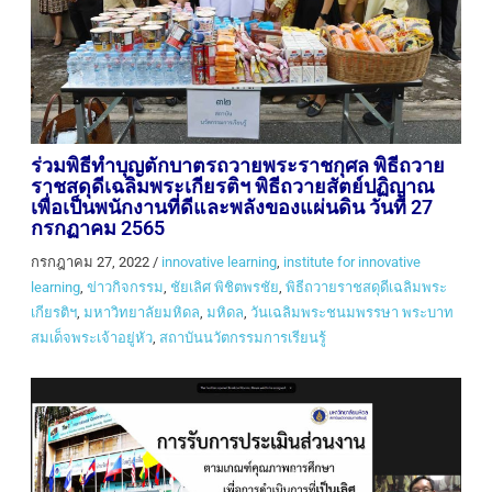
ร่วมพิธีทำบุญตักบาตรถวายพระราชกุศล พิธีถวาย
ราชสดุดีเฉลิมพระเกียรติฯ พิธีถวายสัตย์ปฏิญาณ
เพื่อเป็นพนักงานที่ดีและพลังของแผ่นดิน วันที่ 27
กรกฏาคม 2565
กรกฎาคม 27, 2022
/
innovative learning
,
institute for innovative
learning
,
ข่าวกิจกรรม
,
ชัยเลิศ พิชิตพรชัย
,
พิธีถวายราชสดุดีเฉลิมพระ
เกียรติฯ
,
มหาวิทยาลัยมหิดล
,
มหิดล
,
วันเฉลิมพระชนมพรรษา พระบาท
สมเด็จพระเจ้าอยู่หัว
,
สถาบันนวัตกรรมการเรียนรู้