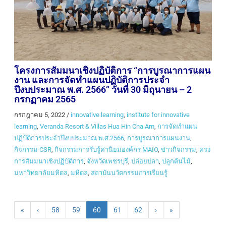
โครงการสัมมนาเชิงปฏิบัติการ “การบูรณาการแผน
งาน และการจัดทําแผนปฏิบัติการประจํา
ปีงบประมาณ พ.ศ. 2566” วันที่ 30 มิถุนายน – 2
กรกฏาคม 2565
กรกฎาคม 5, 2022
/
innovative learning
,
institute for innovative
learning
,
Veranda Resort & Villas Hua Hin Cha Am
,
การจัดทําแผน
ปฏิบัติการประจําปีงบประมาณ พ.ศ.2566
,
การบูรณาการแผนงาน
,
กิจกรรม CSR
,
กิจกรรมการรับรู้ค่านิยมองค์กร MAIO
,
ข่าวกิจกรรม
,
ครง
การสัมมนาเชิงปฏิบัติการ
,
จังหวัดเพชรบุรี
,
ปล่อยปลา
,
ปลูกต้นไม้
,
มหาวิทยาลัยมหิดล
,
มหิดล
,
สถาบันนวัตกรรมการเรียนรู้
«
‹
58
59
60
61
62
›
»