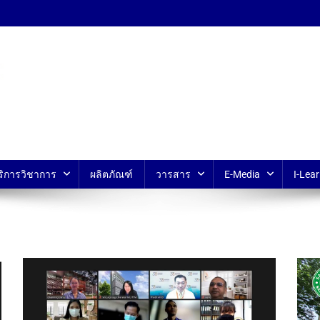
้ ม.มหิดล
ริการวิชาการ
ผลิตภัณฑ์
วารสาร
E-Media
I-Lear