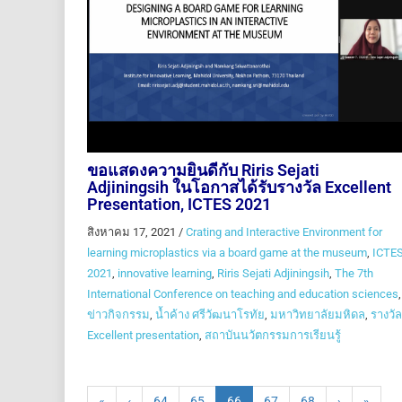
ขอแสดงความยินดีกับ Riris Sejati
Adjiningsih ในโอกาสได้รับรางวัล Excellent
Presentation, ICTES 2021
สิงหาคม 17, 2021
/
Crating and Interactive Environment for
learning microplastics via a board game at the museum
,
ICTE
2021
,
innovative learning
,
Riris Sejati Adjiningsih
,
The 7th
International Conference on teaching and education sciences
,
ข่าวกิจกรรม
,
น้ำค้าง ศรีวัฒนาโรทัย
,
มหาวิทยาลัยมหิดล
,
รางวัล
Excellent presentation
,
สถาบันนวัตกรรมการเรียนรู้
«
‹
64
65
66
67
68
›
»