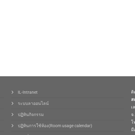
ต
IL-Intranet
ส
ระบบลาออนไลน์
เ
ปฏิทินกิจกรรม
จ
โท
ปฏิทินการใช้ห้อง(Room usage calendar)
มื