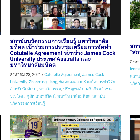
สถาบันนวัตกรรมการเรียนรู้ มหาวิทยาลัย
สถา
มหิดล เข้าร่วมการประชุมเตรียมการจัดทำ
“สถ
Cotutelle Agreement ระหว่าง James Cook
University ประเทศ Australia และ
สิงหา
มหาวิทยาลัยมหิดล
learn
สิงหาคม 23, 2021
/
Cotutelle Agreement
,
James Cook
สถาน
University
,
Zhanming Liang
,
ข้อตกลงความร่วมมือการทำวิจัย
นวัตก
สำหรับนักศึกษา
,
ข่าวกิจกรรม
,
ปรัชญพงศ์ ยาศรี
,
ภิรมย์ เชน
ประโคน
,
ภูดิท เตชาติวัฒน์
,
มหาวิทยาลัยมหิดล
,
สถาบัน
นวัตกรรมการเรียนรู้