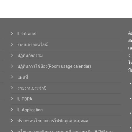
ต
IL-Intranet
ส
ระบบลาออนไลน์
เ
ปฏิทินกิจกรรม
จ
โท
ปฏิทินการใช้ห้อง(Room usage calendar)
มื
แผนที่
รายงานประจำปี
IL-PDPA
IL-Application
ประกาศนโยบายการใช้ข้อมูลส่วนบุคคล
นโยบายการบริหารความต่อเนื่องทางธุรกิจ (BCM) และ