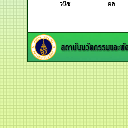
วนิช
ผล