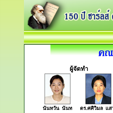
ผู้จัดทำ
นันทวัน นันท
ดร.ศศิวิมล แส