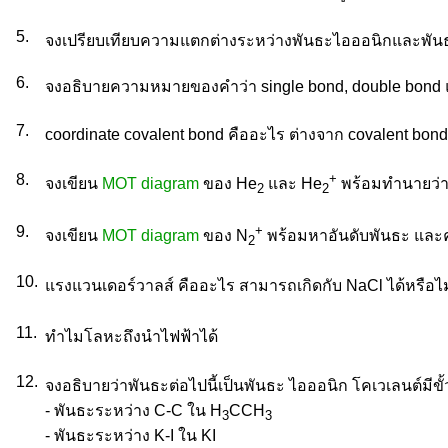
5.
จงเปรียบเทียบความแตกต่างระหว่างพันธะไอออนิกและพัน
6.
จงอธิบายความหมายของคำว่า single bond, double bond แล
7.
coordinate covalent bond คืออะไร ต่างจาก covalent bo
8.
+
จงเขียน
MOT diagram
ของ He
และ He
พร้อมทำนายว่า
2
2
9.
+
จงเขียน
MOT diagram
ของ N
พร้อมหาอันดับพันธะ และ
2
10.
แรงแวนเดอร์วาลส์ คืออะไร สามารถเกิดกับ NaCl ได้หรือไ
11.
ทำไมโลหะถึงนำไฟฟ้าได้
12.
จงอธิบายว่าพันธะต่อไปนี้เป็นพันธะ ไอออนิก โคเวเลนต์มีขั้ว
- พันธะระหว่าง C-C ใน H
CCH
3
3
- พันธะระหว่าง K-I ใน KI