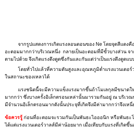
จากรูปแสดงการเกิดแรงลอนดอนของ Ne โดยจุดสีแดงคือ elect
อะตอมมากกว่าบริเวณหนึ่ง กลายเป็นอะตอมที่มีขั้วบางส่วน จาก
ตามไปด้วย จึงเกิดแรงดึงดูดซึ่งกันและกันแต่ว่าเป็นแรงดึงดูดแ
โดยทั่วไปแล้วที่ความดันสูงและอุณหภูมิต่ำแรงแวนเดอร์วาล
ในสถานะของเหลวได้
แรงชนิดนี้จะมีความแข็งแรงมากขึ้นถ้าโมเลกุลมีขนาดให
มากกว่า ซึ่งบางครั้งอิเล็กตรอนเหล่านั้นมารวมกันอยู่ ณ บริเว
มีจำนวนอิเล็กตรอนมากดังนั้นประจุที่เกิดจึงมีค่ามากกว่าจึงเหนี
ข้อควรรู้
ก่อนที่อะตอมจะรวมกันเป็นพันธะไอออนิก หรือพันธะโค
ได้แต่แรงแวนเดอร์วาลส์มีค่าน้อยมาก เมื่อเทียบกับแรงที่เกิดขึ้