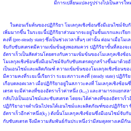
มีการเปลี่ยนแปลงรูปร่างไปเป็นสารใหม
ในตอนเริ่มต้นของปฏิกิริยา โมเลกุลเชิงซ้อนซึ่งมีเอนไซม์จับ
เพิ่มมากขึ้น ในระยะนี้ปฏิกิริยาส่วนมากจะอยู่ในขั้นแรกและเรี
คงที่ (pre-steady state) ซึ่งเป็นช่วงเวลาสั้นๆ เท่านั้น ต่อมาเมื่อโม
จับกับซับสเตรตมีความเข้มข้นสูงพอสมควร ปฏิกิริยาขั้นที่สองจะเก
อัตราเร็วเป็นสัดส่วนโดยตรงกับความเข้มข้นของโมเลกุลเชิงซ้อนนั้
โมเลกุลเชิงซ้อนซึ่งมีเอนไซม์จับกับซับสเตรตถูกสร้างขึ้นมาด้วยอั
เป็นเอนไซม์และผลิตภัณฑ์ ความเข้มข้นของโมเลกุลเชิงซ้อนขอ
มีความคงที่ระยะนี้เรียกว่า ระยะสภาวะคงที่ (steady state) ปฏิกิริ
เกือบตลอดเวลา เมื่อปฏิกิริยาอยู่ในสภาวะคงที่ โมเลกุลเชิงซ้อนซึ
เตรต จะมีค่าคงที่ของอัตราเร็วค่าหนึ่ง (k
) และสามารถแยกสลาย
+1
กลับไปเป็นเอนไซม์และซับสเตรต โดยจะได้ค่าคงที่ของอัตราเร็วอี
ปฏิกิริยาอาจดำเนินไปจนได้เอนไซม์และผลิตภัณฑ์ของปฏิกิริยา ซึ
อัตราเร็วอีกค่าหนึ่ง(k
) ดังนั้นโมเลกุลเชิงซ้อนซึ่งมีเอนไซม์จับ
2
กับซับสเตรต จึงมีความสัมพันธ์กันประหนึ่งว่ามีสมดุลทางเคมีกันอ