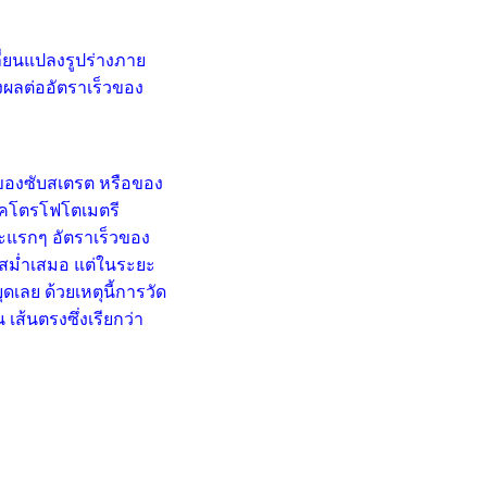
ลี่ยนแปลงรูปร่างภาย
่งผลต่ออัตราเร็วของ
ของซับสเตรต หรือของ
สเปคโตรโฟโตเมตรี
ะยะแรกๆ อัตราเร็วของ
่างสม่ำเสมอ แต่ในระยะ
เลย ด้วยเหตุนี้การวัด
เส้นตรงซึ่งเรียกว่า