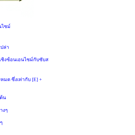
นไซม์
เปล่า
ชิงซ้อนเอนไซม์กับซับส
มด ซึ่งเท่ากับ [E] +
ต้น
่างๆ
งๆ