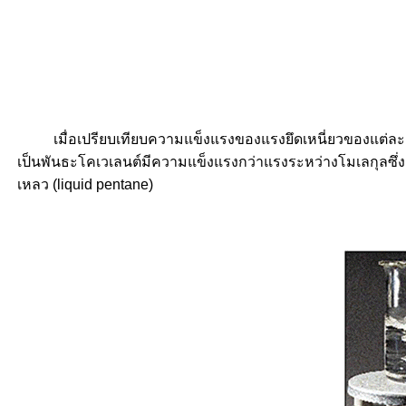
เมื่อเปรียบเทียบความแข็งแรงของแรงยึดเหนี่ยวของแต่ละอะตอม
เป็นพันธะโคเวเลนต์มีความแข็งแรงกว่าแรงระหว่างโมเลกุลซึ่
เหลว (liquid pentane)