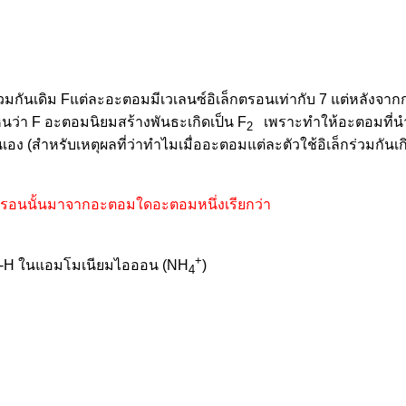
ิม Fแต่ละอะตอมมีเวเลนซ์อิเล็กตรอนเท่ากับ 7 แต่หลังจากการ
็นว่า F อะตอมนิยมสร้างพันธะเกิดเป็น F
เพราะทำให้อะตอมที่นำอ
2
อง (สำหรับเหตุผลที่ว่าทำไมเมื่ออะตอมแต่ละตัวใช้อิเล็กร่วมกันเกิด
็กตรอนนั้นมาจากอะตอมใดอะตอมหนึ่งเรียกว่า
+
 N-H ในแอมโมเนียมไอออน (NH
)
4