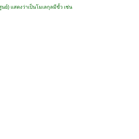
ย์) แสดงว่าเป็นโมเลกุลมีขั้ว เช่น