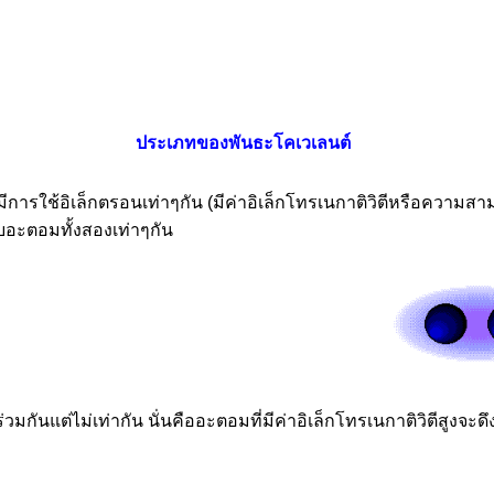
ประเภทของพันธะโคเวเลนต์
มีการใช้อิเล็กตรอนเท่าๆกัน (มีค่าอิเล็กโทรเนกาติวิตีหรือความส
ับอะตอมทั้งสองเท่าๆกัน
มกันแต่ไม่เท่ากัน นั่นคืออะตอมที่มีค่าอิเล็กโทรเนกาติวิตีสูงจะด