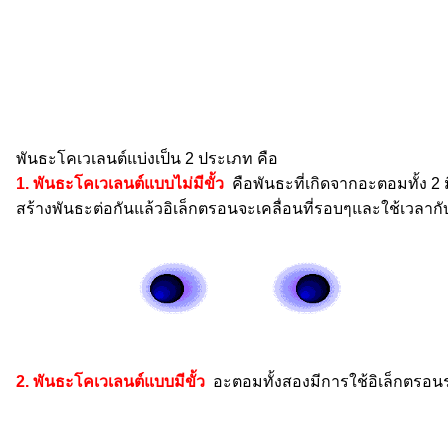
พันธะโคเวเลนต์แบ่งเป็น 2 ประเภท คือ
1. พันธะโคเวเลนต์แบบไม่มีขั้ว
คือพันธะที่เกิดจากอะตอมทั้ง 2 
สร้างพันธะต่อกันแล้วอิเล็กตรอนจะเคลื่อนที่รอบๆและใช้เวลาก
2. พันธะโคเวเลนต์แบบมีขั้ว
อะตอมทั้งสองมีการใช้อิเล็กตรอนร่ว