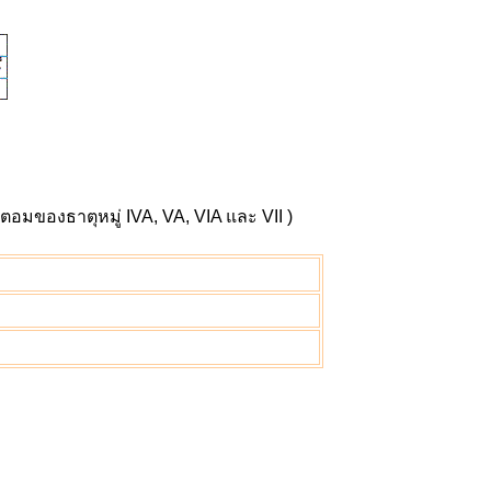
อมของธาตุหมู่ IVA, VA, VIA และ VII )