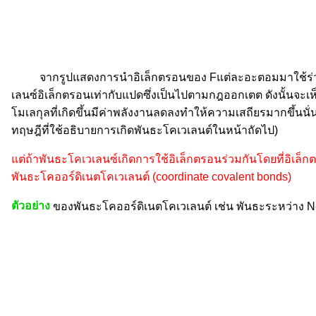
จากรูปแสดงการนำอิเล็กตรอนของ Fแต่ละอะตอมมาใช้ร่วมกันเด
เลนซ์อิเล็กตรอนเท่ากับแปดซึ่งเป็นไปตามกฎออกเตต ดังนั้นจะเห
โมเลกุลที่เกิดขึ้นมีค่าพลังงานลดลงทำให้ความเสถียรมากขึ้นนั่นเ
ทฤษฎีที่ใช้อธิบายการเกิดพันธะโคเวเลนต์ในหน้าถัดไป)
แต่ถ้าพันธะโคเวเลนซ์เกิดการใช้อิเล็กตรอนร่วมกันโดยที่อิเล
พันธะโคออร์ดิเนตโคเวเลนต์ (coordinate covalent bonds)
ตัวอย่าง
ของพันธะโคออร์ดิเนตโคเวเลนต์ เช่น พันธะระหว่าง