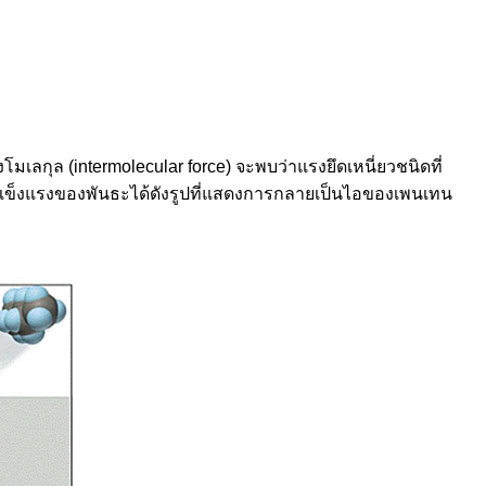
กุล (intermolecular force) จะพบว่าแรงยึดเหนี่ยวชนิดที่
ามแข็งแรงของพันธะได้ดังรูปที่แสดงการกลายเป็นไอของเพนเทน