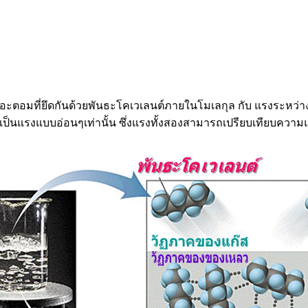
ที่ยึดกันด้วยพันธะโคเวเลนต์ภายในโมเลกุล กับ แรงระหว่างโมเล
งเป็นแรงแบบอ่อนๆเท่านั้น ซึ่งแรงทั้งสองสามารถเปรียบเทียบคว