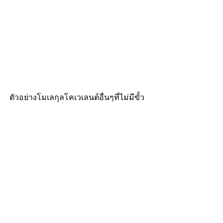
ตัวอย่างโมเลกุลโคเวเลนต์อื่นๆที่ไม่มีขั้ว