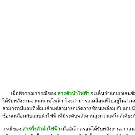
เมื่อพิจารณากรณีของ
สารตัวนำไฟฟ้า
จะเห็นว่าแถบเวเลนซ์มี
ได้รับพลังงานจากสนามไฟฟ้า ก็จะสามารถเคลื่อนที่ไปอยู่ในส่วน
สามารถมีแถบที่เต็มแล้วแต่สามารถเกิดการซ้อนเหลื่อม กับแถบนำไฟ
ซ้อนเหลื่อมกับแถบนำไฟฟ้าที่มีระดับพลังงานสูงกว่าแต่ใกล้เคียงก
กรณีของ
สารกึ่งตัวนำไฟฟ้า
เมื่ออิเล็กตรอนได้รับพลังงานจากสน