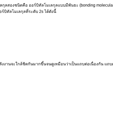
ุลสองชนิดคือ ออร์บิทัลโมเลกุลแบบมีพันธะ (bonding molecular 
์บิทัลโมเลกุลที่ระดับ 2s ได้ดังนี้
งานจะใกล้ชิดกันมากขึ้นจนดูเหมือนว่าเป็นแถบต่อเนื่องกัน แถบดัง