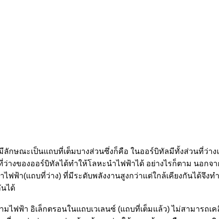
ลักษณะเป็นแถบที่เต็มบางส่วนซึ่งก็คือ ในออร์บิทัลมีทั้งส่วนที่ว่างแ
ที่ว่างของออร์บิทัลได้ทำให้โลหะนำไฟฟ้าได้ อย่างไรก็ตาม นอกจา
ฟ้า(แถบที่ว่าง) ที่มีระดับพลังงานสูงกว่าแต่ใกล้เคียงกันได้จึง
ันได้
ามไฟฟ้า อิเล็กตรอนในแถบเวเลนซ์ (แถบที่เต็มแล้ว) ไม่สามารถเคลื