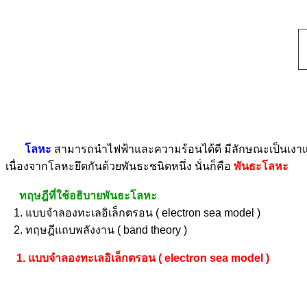
โลหะ
สามารถนำไฟฟ้าและความร้อนได้ดี มีลักษณะเป็นเงาและมี
เนื่องจากโลหะยึดกันด้วยพันธะชนิดหนึ่ง นั่นก็คือ
พันธะโลหะ
ทฤษฎีที่ใช้อธิบายพันธะโลหะ
1. แบบจำลองทะเลอิเล็กตรอน ( electron sea model )
2. ทฤษฎีแถบพลังงาน ( band theory )
1. แบบจำลองทะเลอิเล็กตรอน ( electron sea model )