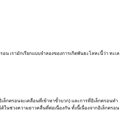
รอน เรามักเรียกแบบจำลองของการเกิดพันธะโลหะนี้ว่า ทะเล
ล่านี้เคลื่อนที่ไปมารอบๆโลหะตลอดเวลาเหมือนกับว่าไม่ได้เป็น
เล็กตรอนจะเคลื่อนที่เข้าหาขั้วบวก) และการที่อิเล็กตรอนทำ
ช่วงความยาวคลื่นที่ต่อเนื่องกัน ทั้งนี้เนื่องจากอิเล็กตรอน