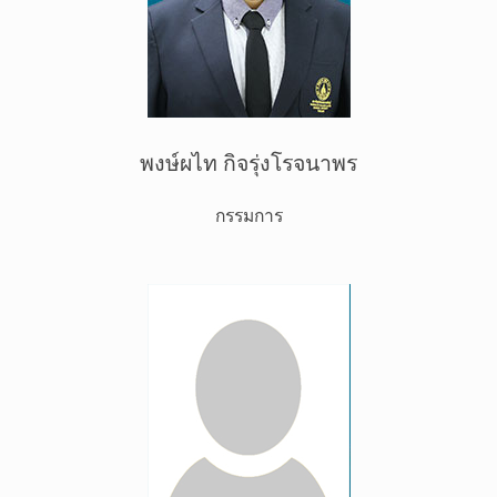
พงษ์ผไท กิจรุ่งโรจนาพร
กรรมการ