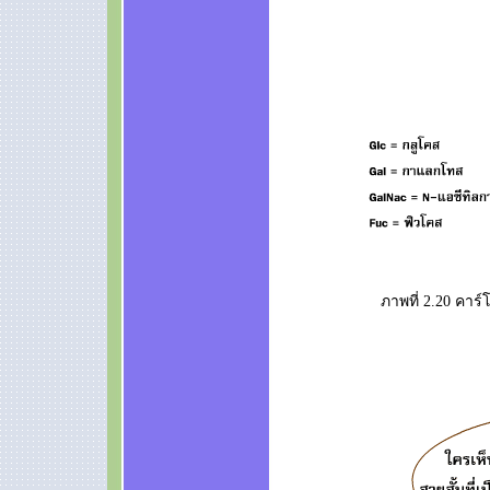
ภาพที่ 2.20 คาร