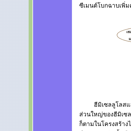
ซีเมนต์โบกฉาบเพิ่ม
ฮีมิเซลลูโลสและเ
ส่วนใหญ่ของฮีมิเซล
ก็ตามในโครงสร้างไม