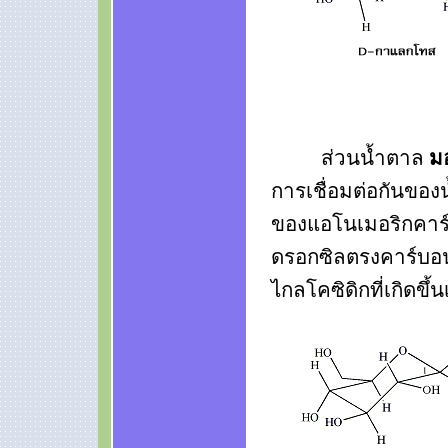
ส่วนน้ำตาล
ม
การเชื่อมต่อกันของ
ของแอโนเมอริกคาร์
ดรอกซิลตรงคาร์บอน
ไกลโคซิดิกที่เกิดขึ