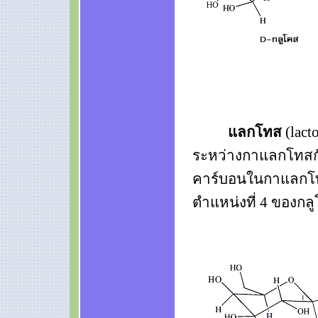
แลกโทส
(lact
ระหว่างกาแลกโทสกั
คาร์บอนในกาแลกโท
ตำแหน่งที่ 4
ของกลูโ