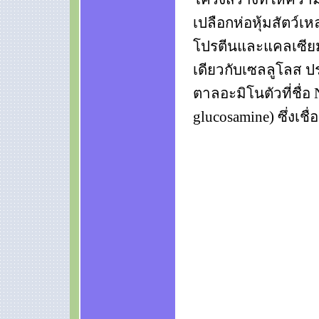
เปลือกห่อหุ้มสัตว์เห
โปรตีนและแคลเซียม
เดียวกับเซลลูโลส ป
ตาลอะมิโนตัวที่ชื่อ
glucosamine) ซึ่งเช