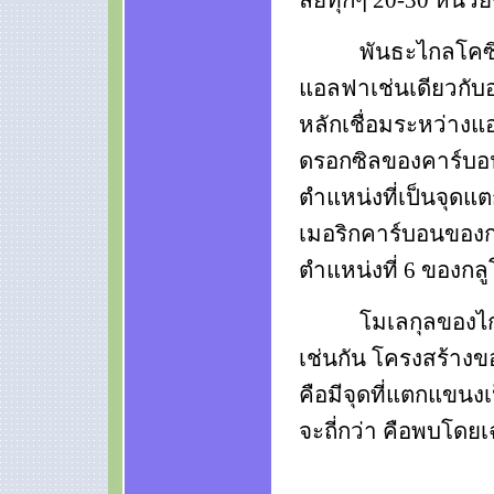
ลี่ยทุกๆ 20-30 หน่
พันธะไกลโคซิดิก
แอลฟาเช่นเดียวกับ
หลักเชื่อมระหว่างแ
ดรอกซิลของคาร์บอน
ตำแหน่งที่เป็นจุด
เมอริกคาร์บอนของกล
ตำแหน่งที่ 6 ของกลู
โมเลกุลของไกลโค
เช่นกัน โครงสร้าง
คือมีจุดที่แตกแขน
จะถี่กว่า คือพบโดยเ