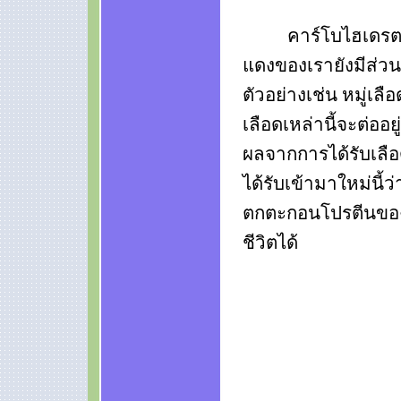
คาร์โบไฮเดรตสายสั
แดงของเรายังมีส่ว
ตัวอย่างเช่น หมู่เลื
เลือดเหล่านี้จะต่ออย
ผลจากการได้รับเลือด
ได้รับเข้ามาใหม่นี
ตกตะกอนโปรตีนของเม
ชีวิตได้