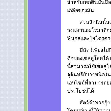
สำหรับเพกตินนั้นม
เกลือของมัน
ส่วนลิกนินนั้นเป็น
วงแหวนอะโรมาติกคล้
ฟีนอลและไฮโดรคาร
มีสัตว์เพียงไม่กี่
ดิกของเซลลูโลสได้ เช
นี้สามารถใช้เซลลูโล
จุลินทรีย์บางชนิดใน
เอนไซม์ที่สามารถย่
ประโยชน์ได้
สัตว์จำพวกกุ้ง ปู
โครงสร้างที่ให้ควา