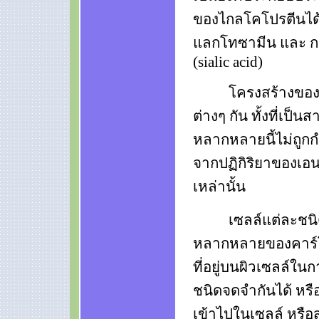
ของไกลโคโปรตีนได
แลกโทซามีน และ กรด
(sialic acid)
โครงสร้างของคาร
ต่างๆ กัน ทั้งที่เป
หลากหลายนี้ไม่ถูกก
จากปฏิกิริยาของเอน
เหล่านั้น
เซลล์แต่ละชนิดใ
หลากหลายของคาร์โ
ที่อยู่บนผิวเซลล์ใน
ชนิดจดจำกันได้ หรือ
เข้าไปในเซลล์ หรือ