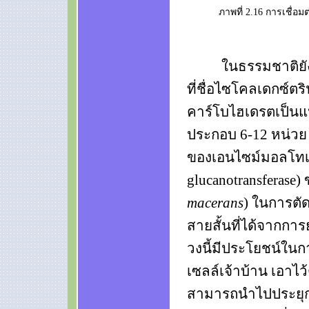
ภาพที่ 2.16 การเชื
ในธรรมชาติยังมีคา
ที่ชื่อไซโคลเดกซ์ตร
คาร์โบไฮเดรตเป็นแป้
ประกอบ 6-12 หน่วย
ของเอนไซม์มอลโทเด
glucanotransferase) 
macerans
) ในการตั
สายสั้นที่ได้จากการ
วงนี้มีประโยชน์ในกา
เซลล์เจ้าบ้าน เอา
สามารถนำไปประยุกต