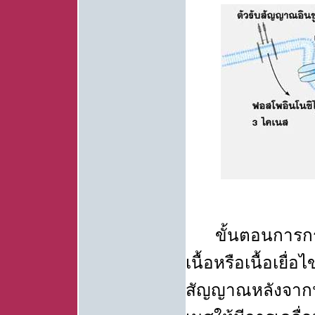
ขั้นตอนการกระต
เนื้อหรือเนื้อเยื่
สัญญาณหลังจากนั