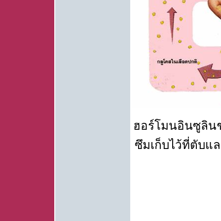
ฮอร์โมนอินซูลินช
ซึมเก็บไว้ที่ตับแ