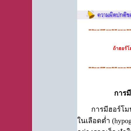
ถ้าฮอร์โ
การมีฮอร์
การมีฮอร์โมนนี
ในเลือดต่ำ (hypo