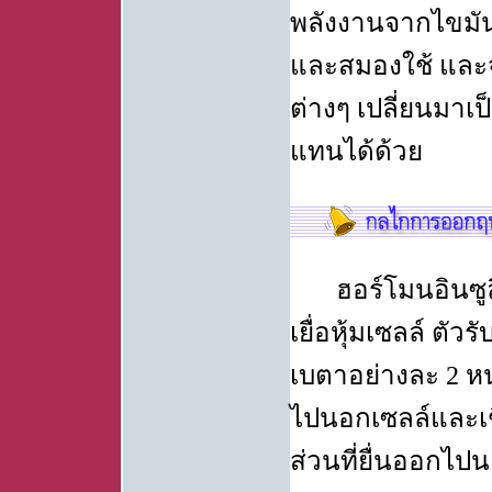
พลังงานจากไขมัน
และสมองใช้ และ
ต่างๆ เปลี่ยนมาเ
แทนได้ด้วย
ฮอร์โมนอินซูลิน
เยื่อหุ้มเซลล์ 
เบตาอย่างละ 2 ห
ไปนอกเซลล์และเชื
ส่วนที่ยื่นออกไป