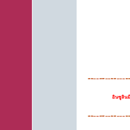
อินซูลิน