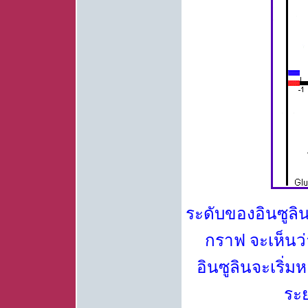
ระดับของอินซูลิ
กราฟ จะเห็นว
อินซูลินจะเริ่
ระ