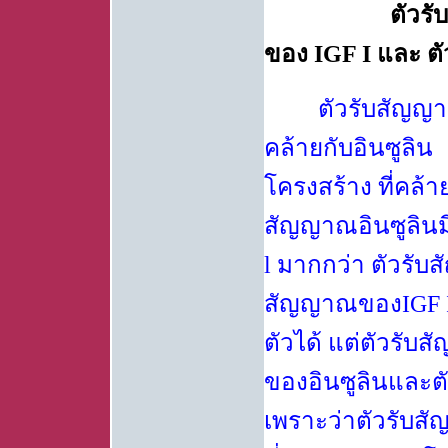
ตัวร
ของ IGF I และ ต
ตัวรับสัญญาณขอ
คล้ายกับอินซูล
โครงสร้าง ที่คล้า
สัญญาณอินซูลินมี
l มากกว่า ตัวรั
สัญญาณของIGF I 
ตัวได้ แต่ตัวรับ
ของอินซูลินและตั
เพราะว่าตัวรับส