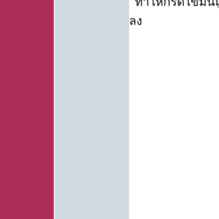
ทำให้กรดไขมันถ
ลง