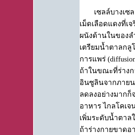
เซลล์บางเซลล
เม็ดเลือดแดงที่เ
ผนังด้านในของลำไ
เตรียมน้ำตาลกลูโ
การแพร่ (diffusion
ถ้าในขณะที่ร่างก
อินซูลินจากภายน
ลดลงอย่างมากก็จะ
อาหาร ไกลโคเจนจ
เพิ่มระดับน้ำตาลใ
ถ้าร่างกายขาดอา