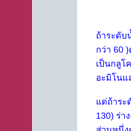
ถ้าระดับ
กว่า 60
เป็นกลูโ
อะมิโนแ
แต่ถ้าระ
130) ร่า
ส่วนหนึ่ง