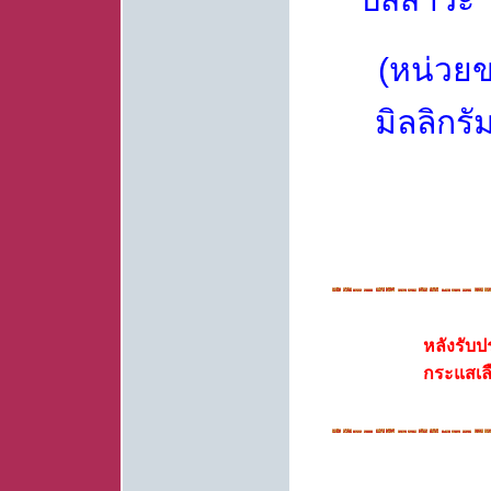
(หน่วย
มิลลิกรั
หลังรับ
กระแสเล