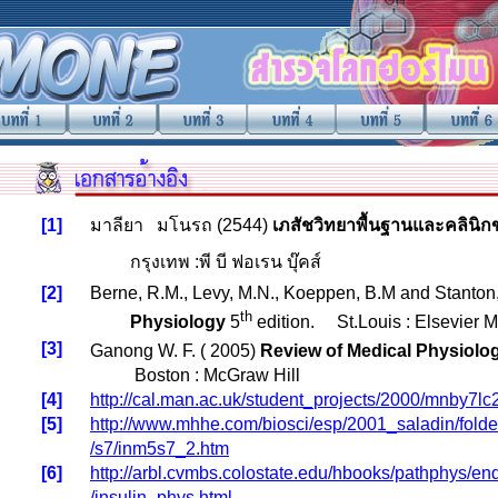
[1]
มาลียา มโนรถ (2544)
เภสัชวิทยาพื้นฐานและคลินิก
กรุงเทพ :พี บี ฟอเรน บุ๊คส์
[2]
Berne, R.M., Levy, M.N., Koeppen, B.M and Stanton,
th
Physiology
5
edition. St.Louis : Elsevier 
[3]
Ganong W. F. ( 2005)
Review of Medical Physiolo
Boston : McGraw Hill
[4]
http://cal.man.ac.uk/student_projects/2000/mnby7lc
[5]
http://www.mhhe.com/biosci/esp/2001_saladin/folde
/s7/inm5s7_2.htm
[6]
http://arbl.cvmbs.colostate.edu/hbooks/pathphys/en
/insulin_phys.html