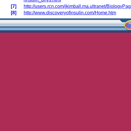
[7]
http://users.rcn.com/jkimball.ma.ultranet/BiologyP
[8]
http://www.discoveryofinsulin.com/Home.htm