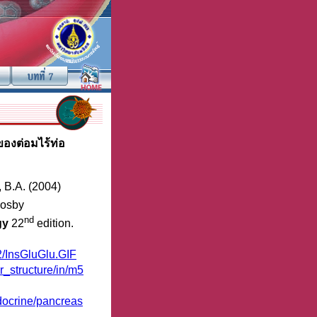
ของต่อมไร้ท่อ
 B.A. (2004)
Mosby
nd
gy
22
edition.
2/InsGluGlu.GIF
r_structure/in/m5
docrine/pancreas