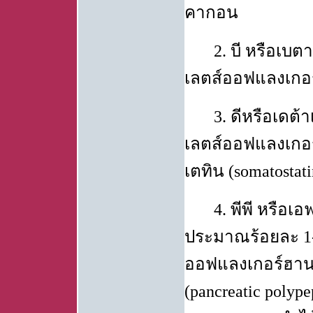
คากอน
2. บี หรือเบตาเ
เลตส์ออฟแลงเกอร์
3. ดีหรือเดต้าเซ
เลตส์ออฟแลงเกอร
เตทิน (somatostati
4. พีพี หรือเอฟเซ
ประมาณร้อยละ 1
ออฟแลงเกอร์ฮานส
(pancreatic polype