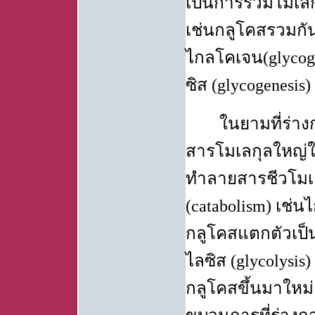
เป็นการรวมโมเลก
เช่นกลูโคสรวมกั
ไกลโคเจน(glycoge
ซิส (glycogenesis)
ในยามที่ร่างก
สารโมเลกุลใหญ่ใ
ทำลายสารชีวโมเลก
(catabolism) เช
กลูโคสแตกตัวเป็
ไลซิส (glycolysi
กลูโคสขึ้นมาใหม่เ