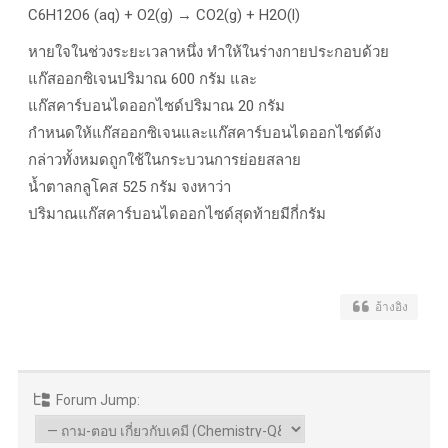
C6H12O6 (aq) + O2(g) → CO2(g) + H2O(l)
หายใจในช่วงระยะเวลาหนึ่ง ทำให้ในร่างกายประกอบด้วย
แก๊สออกซิเจนปริมาณ 600 กรัม และ
แก๊สคาร์บอนไดออกไซด์ปริมาณ 20 กรัม
กำหนดให้แก๊สออกซิเจนและแก๊สคาร์บอนไดออกไซด์ดัง
กล่าวทั้งหมดถูกใช้ในกระบวนการย่อยสลาย
น้ำตาลกลูโคส 525 กรัม จงหาว่า
ปริมาณแก๊สคาร์บอนไดออกไซด์สุดท้ายมีกี่กรัม
อ้างอิง
Forum Jump: