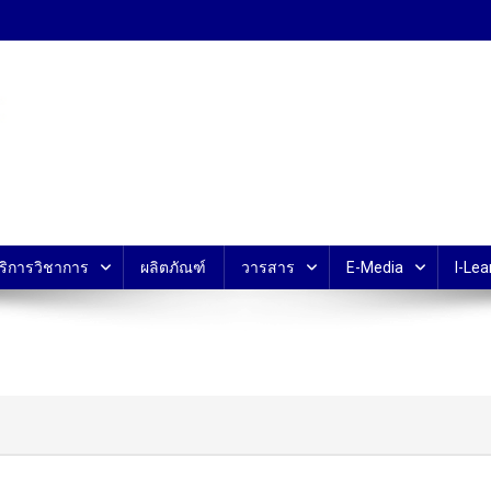
้ ม.มหิดล
ริการวิชาการ
ผลิตภัณฑ์
วารสาร
E-Media
I-Lea