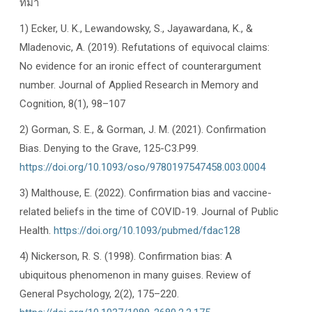
ที่มา
1) Ecker, U. K., Lewandowsky, S., Jayawardana, K., &
Mladenovic, A. (2019). Refutations of equivocal claims:
No evidence for an ironic effect of counterargument
number. Journal of Applied Research in Memory and
Cognition, 8(1), 98–107
2) Gorman, S. E., & Gorman, J. M. (2021). Confirmation
Bias. Denying to the Grave, 125-C3.P99.
https://doi.org/10.1093/oso/9780197547458.003.0004
3) Malthouse, E. (2022). Confirmation bias and vaccine-
related beliefs in the time of COVID-19. Journal of Public
Health.
https://doi.org/10.1093/pubmed/fdac128
4) Nickerson, R. S. (1998). Confirmation bias: A
ubiquitous phenomenon in many guises. Review of
General Psychology, 2(2), 175–220.