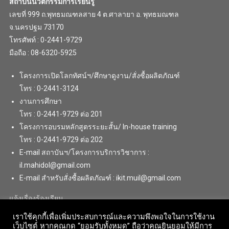
สถาบันนวัตกรรมการเรียนรู้
เลขที่ 999 ถ.พุทธมณฑลสาย 4 ต.ศาลายา อ. พุทธมณฑล
จ.นครปฐม 73170
โทรศัพท์ : 0-2441-9729
มือถือ : 08-6320-5925
โครงการเปิดโลกทัศน์ฯ/ศึกษาดูงาน/สั่งซื้อผลิตภัณฑ์
โทร : 0-2441-3124
งานการศึกษา
โทร : 0-2441-9729 ต่อ 201
โครงการอบรมหลักสูตรระยะสั้น/ In-house training
โทร : 0-2441-9729 ต่อ 202
E-mail สถาบันฯ/โครงการบริการวิชาการ :
il.mahidol@gmail.com
E-mail สำหรับสั่งซื้อผลิตภัณฑ์ : ikit.muil@gmail.com
แจ้งเรื่องร้องเรียน
เราใช้คุกกี้เพื่อเพิ่มประสบการณ์และความพึงพอใจในการใช้งาน
เว็บไซต์ หากคุณกด “ยอมรับทั้งหมด” ถือว่าคุณยินยอมให้มีการ