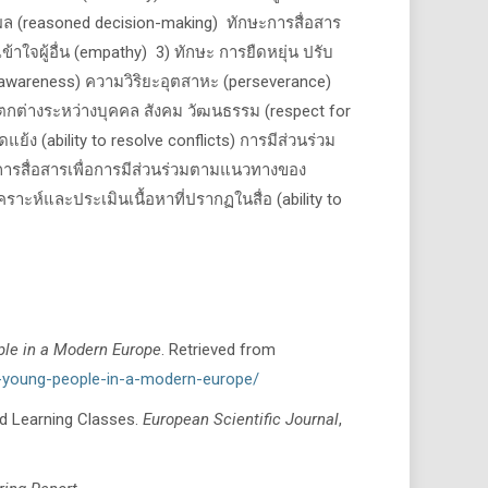
ผล (
reasoned decision-making)
ทักษะการสื่อสาร
าใจผู้อื่น (
empathy) 3)
ทักษะ การยืดหยุ่น ปรับ
-awareness)
ความวิริยะอุตสาหะ (
perseverance)
ต่างระหว่างบุคคล สังคม วัฒนธรรม (
respect for
แย้ง (
ability to resolve conflicts)
การมีส่วนร่วม
ารสื่อสารเพื่อการมีส่วนร่วมตามแนวทางของ
าะห์และประเมินเนื้อหาที่ปรากฏในสื่อ (
ability to
ple in a Modern Europe
. Retrieved from
r-young-people-in-a-modern-europe/
ed Learning Classes.
European Scientific Journal
,