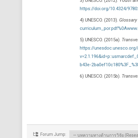
3) UNESCO. (2012). Youth and
https://doi.org/10.4324/97
4) UNESCO. (2013).
Glossary
curriculum_por.pdf%0Awww.
5) UNESCO. (2015a).
Transve
https://unesdoc.unesco.org
v=2.1.196&id=p::usmarcdef
b43e-2ba0ef10c180%3F_%3D2
6) UNESCO. (2015b).
Transver
Forum Jump: