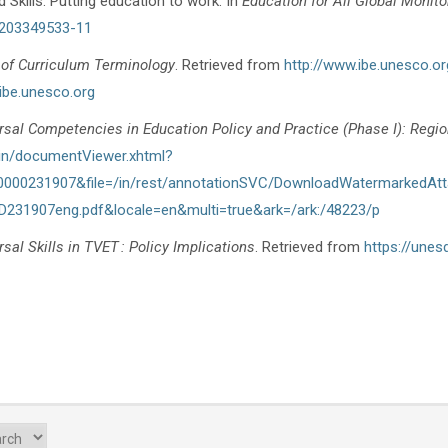
 Skills: Putting education to work. In
Education for All Global Monito
80203349533-11
 of Curriculum Terminology
. Retrieved from
http://www.ibe.unesco.or
ibe.unesco.org
rsal Competencies in Education Policy and Practice (Phase I): Regio
/in/documentViewer.xhtml?
_0000231907&file=/in/rest/annotationSVC/DownloadWatermarkedAt
31907eng.pdf&locale=en&multi=true&ark=/ark:/48223/p
sal Skills in TVET
: Policy Implications
. Retrieved from
https://une