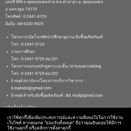
เลขที่ 999 ถ.พุทธมณฑลสาย 4 ต.ศาลายา อ. พุทธมณฑล
จ.นครปฐม 73170
โทรศัพท์ : 0-2441-9729
มือถือ : 08-6320-5925
โครงการเปิดโลกทัศน์ฯ/ศึกษาดูงาน/สั่งซื้อผลิตภัณฑ์
โทร : 0-2441-3124
งานการศึกษา
โทร : 0-2441-9729 ต่อ 201
โครงการอบรมหลักสูตรระยะสั้น/ In-house training
โทร : 0-2441-9729 ต่อ 202
E-mail สถาบันฯ/โครงการบริการวิชาการ :
il.mahidol@gmail.com
E-mail สำหรับสั่งซื้อผลิตภัณฑ์ : ikit.muil@gmail.com
แจ้งเรื่องร้องเรียน
เราใช้คุกกี้เพื่อเพิ่มประสบการณ์และความพึงพอใจในการใช้งาน
เว็บไซต์ หากคุณกด “ยอมรับทั้งหมด” ถือว่าคุณยินยอมให้มีการ
ใช้งานคุกกี้ หรือคลิกการตั้งค่าคุกกี้