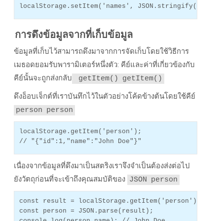
localStorage.setItem('names', JSON.stringify(names)
การดึงข้อมูลจากที่เก็บข้อมูล
ข้อมูลที่เก็บไว้สามารถดึงมาจากการจัดเก็บโดยใช้วิธีการ
เมธอดยอมรับพารามิเตอร์หนึ่งตัว: คีย์และค่าที่เกี่ยวข้องกับ
คีย์นั้นจะถูกส่งกลับ
getItem()
getItem()
ดึงอ็อบเจ็กต์ที่เราบันทึกไว้ในตัวอย่างโค้ดข้างต้นโดยใช้คีย์
person
person
localStorage.getItem('person');
// "{"id":1,"name":"John Doe"}"
เนื่องจากข้อมูลที่ดึงมาเป็นสตริงเราจึงจําเป็นต้องส่งต่อไป
ยังวัตถุก่อนที่จะเข้าถึงคุณสมบัติของ
JSON
person
const result = localStorage.getItem('person');
const person = JSON.parse(result);
console.log(person.name); // John Doe