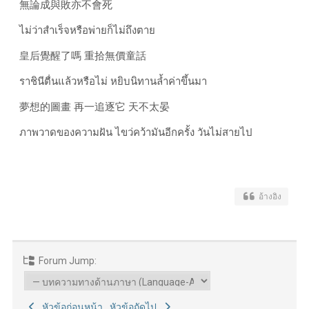
無論成與敗亦不會死
ไม่ว่าสำเร็จหรือพ่ายก็ไม่ถึงตาย
皇后覺醒了嗎 重拾無價童話
ราชินีตื่นแล้วหรือไม่ หยิบนิทานล้ำค่าขึ้นมา
夢想的圖畫 再一追逐它 天不太晏
ภาพวาดของความฝัน ไขว่คว้ามันอีกครั้ง วันไม่สายไป
อ้างอิง
Forum Jump:
หัวข้อก่อนหน้า
หัวข้อถัดไป