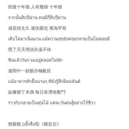
然後十年後 人有幾個 十年後
จากนั้นสิบปีผ่าน คนมีกี่สิบปีผ่าน
成長得太久 連快樂也 漸為罕有
เติบโตมาเนิ่นนาน แม้ความสุขยังค่อยกลายเป็นไม่ค่อยมี
慣了天天埋頭永遠不休
ชินแล้ววันๆ จมอยู่ตลอดไม่พัก
連間中一頓飯亦極歉疚
แม้อาหารสักมื้อนานๆ ทียังรู้สึกผิดมหันต์
如像變了木偶 每日呆滯地奮鬥
ราวกับกลายเป็นหุ่นไม้ แต่ละวันต่อสู้อย่างไร้ชีวา
鄧紫棋 (เติ้งจื่อฉี)《睡皇后》