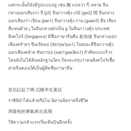
แต่กระนั้นก็ยังมีรูปแบบอยู่ เช่น 幾 แปลว่า กี่, หลาย จีน
กลางออกเสียงว่า จี่ (ji3) จีนกวางตุ้ง เก๋ย์ (gei2) 間 จีนกลาง
ออกเสียงว่า เจียน (jian1) จีนกวางตุ้ง กาน (gaan3) คือ เสียง
ที่แทนด้วย j ในจีนกลางมักเป็น g ในจีนกวางตุ้ง ประเทศ
สิงคโปร์ (Singapore) มีชื่อภาษาจีนคือ 新加坡 จีนกลางออก
เสียงคล้ายๆ ซินเจียพอ (Xin1jia1po1) ในขณะที่จีนกวางตุ้ง
ออกเสียงคล้าย ซันกาปอ (san1gaa3bo1) ถ้าคิดแบบเร็วๆ
โดยยังไม่ได้ค้นหลักฐานใดๆ ก็คงจะสรุปว่าคนสิงคโปร์เชื้อ
สายจีนตอนใต้เป็นผู้คิดชื่อภาษาจีน
皇后記起了嗎 沉睡半生童話
ราชินีจำได้แล้วหรือไม่ นิทานนิทราครึ่งชีวิต
用最初的勇氣再次高飛
ใช้ความกล้าแรกเริ่มเหินบินอีกครั้ง