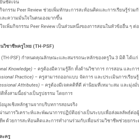
ึ้นชัดเจน
ากิจกรรม
Peer Review
ช่วยเพิ่มทักษะการสะท้อนคิดและการเรียนรู้ร่วมก
งรุกและความมั่นใจในตนเองมากขึ้น
นใจเพิ่มกิจกรรม Peer Review
เป็นส่วนหนึ่งของการสอนในหัวข้ออื่น ๆ ต่อเ
นวิชาชีพครูไทย (
TH-PSF)
 (TH-PSF)
กำหนดคุณลักษณะและสมรรถนะหลักของครูใน
3
มิติ ได้แก่
onal Knowledge)
–
ครูต้องมีความรู้ลึก ทั้งด้านวิชาการ การสอน และการ
ssional Practice)
–
ครูสามารถออกแบบ จัดการ และประเมินการเรียนรู้ท
essional Attributes)
–
ครูต้องมีเจตคติที่ดี ค่านิยมที่เหมาะสม และมุ่งมั
ิติทั้งสามนี้อย่างเป็นรูปธรรม โดยการ
้อมูลเชิงหลักฐานจากบริบทการสอนจริง
ผ่านการวิเคราะห์และพัฒนาการปฏิบัติอย่างเป็นระบบเพื่อส่งผลลัพธ์ต่อผู้
ชีพ
ด้วยการสะท้อนคิดและการทำงานร่วมกับเพื่อนร่วมวิชาชีพช่วยยกร
และครู