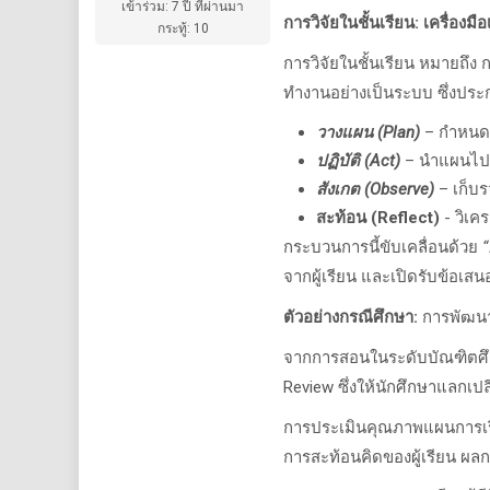
เข้าร่วม: 7 ปี ที่ผ่านมา
การวิจัยในชั้นเรียน
:
เครื่องมื
กระทู้: 10
การวิจัยในชั้นเรียน หมายถึง ก
ทำงานอย่างเป็นระบบ ซึ่งปร
วางแผน (
Plan)
–
กำหนด
ปฏิบัติ (
Act)
–
นำแผนไปท
สังเกต
(Observe)
–
เก็บ
สะท้อน
(Reflect)
-
วิเค
กระบวนการนี้ขับเคลื่อนด้วย
“
จากผู้เรียน และเปิดรับข้อเ
ตัวอย่างกรณีศึกษา
:
การพัฒน
จากการสอนในระดับบัณฑิตศึกษ
Review
ซึ่งให้นักศึกษาแลกเ
การประเมินคุณภาพแผนการเร
การสะท้อนคิดของผู้เรียน ผลก