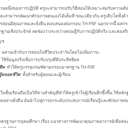
นส่วนหนึ่งของการปฏิบัติ ครูจะสามารถปรับวิธีสอนให้เหมาะสมกับความต้อง
นร่วมและสามารถพัฒนาศักยภาพตนเองได้เต็มที่ ขณะเดียวกัน ครูเติบโตทั้
่การสอนมีคุณภาพและยั่งยืน ตอบสนองต่อกรอบ TH-PSF
นอกจากนี้ ผลกระ
ักฐานเชิงประจักษ์ ลดช่องว่างระหว่างทฤษฎีกับการปฏิบัติจริง และส่งเส
น"?
:
ผสานเข้ากับการสอนในชีวิตประจำวันโดยไม่เพิ่มภาระ
ใช้ข้อมูลจริงเพื่อการปรับปรุงที่มีประสิทธิผล
ชีพ
:
ทำให้ครูบรรลุเกณฑ์ตามกรอบมาตรฐาน
TH-PSF
ู้ตลอดชีวิต
:
ทั้งสำหรับผู้สอนและผู้เรียน
ยในชั้นเรียนถือเป็นวิถีทางสำคัญที่ทำให้ครูเข้าใจผู้เรียนลึกซึ้งขึ้น ใช้
ย่างยั่งยืน อันนำไปสู่การยกระดับประสบการณ์เรียนรู้และศักยภาพของผ
านการอุดมศึกษา เรื่อง แนวทางการพัฒนาคุณภาพอาจารย์เพื่อส่งเสร