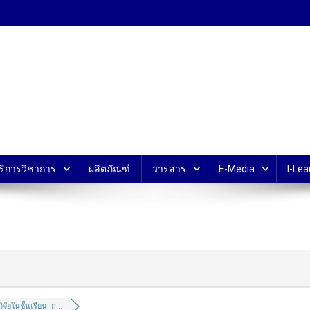
้ ม.มหิดล
ริการวิชาการ
ผลิตภัณฑ์
วารสาร
E-Media
I-Lea
วิจัยในชั้นเรียน: ก...