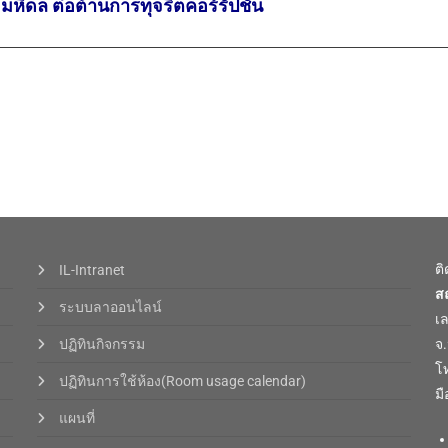
มหิดล ต่อต้านการทุจริตคอร์รัปชัน
ต
IL-Intranet
ส
ระบบลาออนไลน์
เ
ปฏิทินกิจกรรม
จ
โท
ปฏิทินการใช้ห้อง(Room usage calendar)
มื
แผนที่