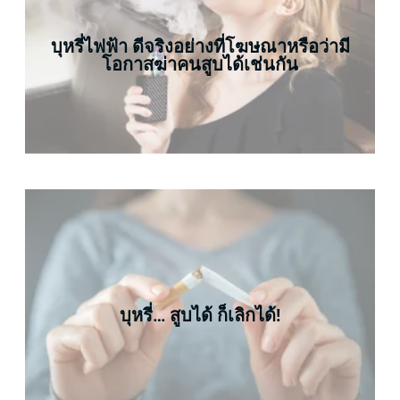
บุหรี่ไฟฟ้า ดีจริงอย่างที่โฆษณาหรือว่ามี
โอกาสฆ่าคนสูบได้เช่นกัน
บุหรี่… สูบได้ ก็เลิกได้!