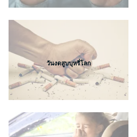
วันงดสูบบุหรี่โลก