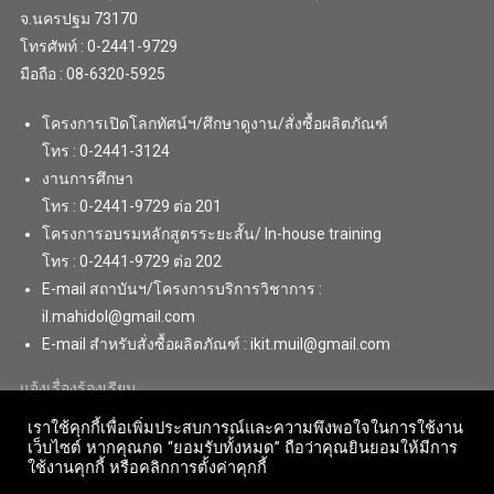
จ.นครปฐม 73170
โทรศัพท์ : 0-2441-9729
มือถือ : 08-6320-5925
โครงการเปิดโลกทัศน์ฯ/ศึกษาดูงาน/สั่งซื้อผลิตภัณฑ์
โทร : 0-2441-3124
งานการศึกษา
โทร : 0-2441-9729 ต่อ 201
โครงการอบรมหลักสูตรระยะสั้น/ In-house training
โทร : 0-2441-9729 ต่อ 202
E-mail สถาบันฯ/โครงการบริการวิชาการ :
il.mahidol@gmail.com
E-mail สำหรับสั่งซื้อผลิตภัณฑ์ : ikit.muil@gmail.com
แจ้งเรื่องร้องเรียน
เราใช้คุกกี้เพื่อเพิ่มประสบการณ์และความพึงพอใจในการใช้งาน
เว็บไซต์ หากคุณกด “ยอมรับทั้งหมด” ถือว่าคุณยินยอมให้มีการ
ใช้งานคุกกี้ หรือคลิกการตั้งค่าคุกกี้