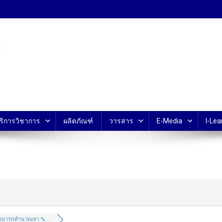
้ ม.มหิดล
ริการวิชาการ
ผลิตภัณฑ์
วารสาร
E-Media
I-Lea
ามารถคำนวณหา % ...