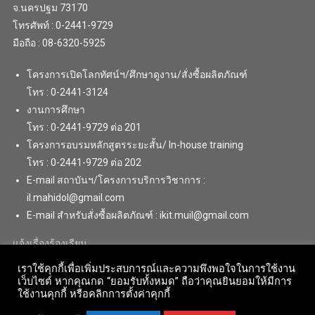
จ.นครปฐม 73170
โทรศัพท์ : 0-2441-9729
มือถือ : 08-6320-5925
โครงการเปิดโลกทัศน์ฯ/ศึกษาดูงาน/สั่งซื้อผลิตภัณฑ์
โทร : 0-2441-3124
งานการศึกษา
โทร : 0-2441-9729 ต่อ 201
โครงการอบรมหลักสูตรระยะสั้น/ In-house training
โทร : 0-2441-9729 ต่อ 202
E-mail สถาบันฯ/โครงการบริการวิชาการ :
il.mahidol@gmail.com
E-mail สำหรับสั่งซื้อผลิตภัณฑ์ : ikit.muil@gmail.com
แจ้งเรื่องร้องเรียน
เราใช้คุกกี้เพื่อเพิ่มประสบการณ์และความพึงพอใจในการใช้งาน
เว็บไซต์ หากคุณกด “ยอมรับทั้งหมด” ถือว่าคุณยินยอมให้มีการ
ใช้งานคุกกี้ หรือคลิกการตั้งค่าคุกกี้