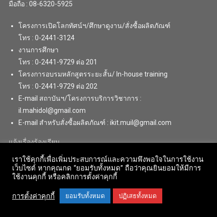
มือถือ : 08-6320-5925
โครงการเปิดโลกทัศน์ฯ/ศึกษาดูงาน/สั่งซื้อผลิตภัณฑ์
โทร : 0-2441-3124
งานการศึกษา
โทร : 0-2441-9729 ต่อ 201
โครงการอบรมหลักสูตรระยะสั้น/ In-house training
โทร : 0-2441-9729 ต่อ 202
E-mail สถาบันฯ/โครงการบริการวิชาการ :
il.mahidol@gmail.com
E-mail สำหรับสั่งซื้อผลิตภัณฑ์ : ikit.muil@gmail.com
แจ้งเรื่องร้องเรียน
เราใช้คุกกี้เพื่อเพิ่มประสบการณ์และความพึงพอใจในการใช้งาน
เว็บไซต์ หากคุณกด “ยอมรับทั้งหมด” ถือว่าคุณยินยอมให้มีการ
ใช้งานคุกกี้ หรือคลิกการตั้งค่าคุกกี้
การตั้งค่าคุกกี้
ยอมรับทั้งหมด
ปฏิเสธทั้งหมด
Copyright © 2018 . All Rights Reserved. Institute for Innovative Learning,
Mahidol University
|
Theme: News Portal by
Mystery Themes
.