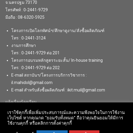
จ.นครปฐม 73170
โทรศัพท์ : 0-2441-9729
มือถือ : 08-6320-5925
โครงการเปิดโลกทัศน์ฯ/ศึกษาดูงาน/สั่งซื้อผลิตภัณฑ์
โทร : 0-2441-3124
งานการศึกษา
โทร : 0-2441-9729 ต่อ 201
โครงการอบรมหลักสูตรระยะสั้น/ In-house training
โทร : 0-2441-9729 ต่อ 202
E-mail สถาบันฯ/โครงการบริการวิชาการ :
il.mahidol@gmail.com
E-mail สำหรับสั่งซื้อผลิตภัณฑ์ : ikit.muil@gmail.com
แจ้งเรื่องร้องเรียน
เราใช้คุกกี้เพื่อเพิ่มประสบการณ์และความพึงพอใจในการใช้งาน
เว็บไซต์ หากคุณกด “ยอมรับทั้งหมด” ถือว่าคุณยินยอมให้มีการ
ใช้งานคุกกี้ หรือคลิกการตั้งค่าคุกกี้