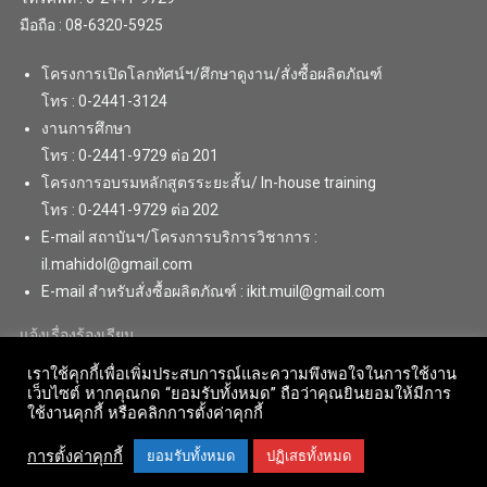
มือถือ : 08-6320-5925
โครงการเปิดโลกทัศน์ฯ/ศึกษาดูงาน/สั่งซื้อผลิตภัณฑ์
โทร : 0-2441-3124
งานการศึกษา
โทร : 0-2441-9729 ต่อ 201
โครงการอบรมหลักสูตรระยะสั้น/ In-house training
โทร : 0-2441-9729 ต่อ 202
E-mail สถาบันฯ/โครงการบริการวิชาการ :
il.mahidol@gmail.com
E-mail สำหรับสั่งซื้อผลิตภัณฑ์ : ikit.muil@gmail.com
แจ้งเรื่องร้องเรียน
เราใช้คุกกี้เพื่อเพิ่มประสบการณ์และความพึงพอใจในการใช้งาน
เว็บไซต์ หากคุณกด “ยอมรับทั้งหมด” ถือว่าคุณยินยอมให้มีการ
ใช้งานคุกกี้ หรือคลิกการตั้งค่าคุกกี้
การตั้งค่าคุกกี้
ยอมรับทั้งหมด
ปฏิเสธทั้งหมด
Copyright © 2018 . All Rights Reserved. Institute for Innovative Learning,
Mahidol University
|
Theme: News Portal by
Mystery Themes
.