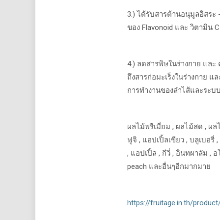
3.)
ได้รับสารต้านอนุมูลอิสระ
ของ
Flavonoid
และ
วิตามิน
4.)
ลดสารพิษในร่างกาย
และ
ถึงสารก่อมะเร็งในร่างกาย
แล
การทำงานของลำไส้และระบบขั
ผลไม้พรีเมี่ยม
,
ผลไม้สด
,
ผลไ
ฟูจิ
,
แอปเปิ้ลเขียว
,
บลูเบอรี่
,
,
แอปเปิ้ล
,
กีวี่
,
อินทผาลัม
,
อ
peach
และอื่นๆอีกมากมาย
https://fruitage.in.th/product