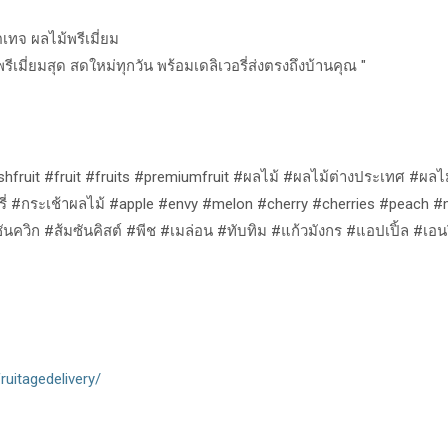
ตเทจ
ผลไม้พรีเมี่ยม
ีเมี่ยมสุด
สดใหม่ทุกวัน
พร้อมเดลิเวอรี่ส่งตรงถึงบ้านคุณ
"
shfruit #fruit #fruits #premiumfruit #
ผลไม้
#
ผลไม้ต่างประเทศ
#
ผลไ
ี่
#
กระเช้าผลไม้
#apple #envy #melon #cherry #cherries #peach #
ซันควิก
#
ส้มซันคิสต์
#
พีช
#
เมล่อน
#
ทับทิม
#
แก้วมังกร
#
แอปเปิ้ล
#
เอนว
uitagedelivery/