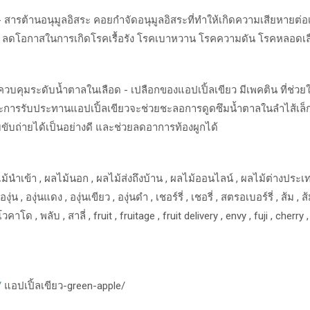
-
สารต้านอนุมูลอิสระ
คอยกำจัดอนุมูลอิสระที่ทำให้เกิดความเสียหายต่
C
ลดโอกาสในการเกิดโรคเรื้อรัง
โรคเบาหวาน
โรคความดัน
โรคหลอดเล
ควบคุมระดับน้ำตาลในเลือด
-
เปลือกของแอปเปิ้ลเขียว
มีเพคติน
ที่ช่
ะการรับประทานแอปเปิ้ลเขียวจะช่วยชะลอการดูดซึมน้ำตาลในลำไส้เล็
บถ่ายได้เป็นอย่างดี
และช่วยลดอาการท้องผูกได้
ม้นำเข้า
,
ผลไม้นอก
,
ผลไม้ส่งถึงบ้าน
,
ผลไม้ออนไลน์
,
ผลไม้ต่างประเ
องุ่น
,
องุ่นแดง
,
องุ่นเขียว
,
องุ่นดำ
,
เชอร์รี่
,
เชอรี่
,
สตรอเบอร์รี่
,
ส้ม
,
ส
โวคาโด
,
พลับ
,
สาลี่
, fruit , fruitage , fruit delivery , envy , fuji , cher
/
แอปเปิ้ลเขียว
-green-apple/