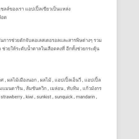
อเซลล์ของเรา
แอปเปิ้ลเขียวเป็นแหล่ง
ือด
วยในการช่วยดักจับคอเลสเตอรอลและสารพิษต่างๆ
รวม
ก
ช่วยให้ระดับน้ำตาลในเลือดคงที่
อีกทั้งช่วยกระตุ้น
ทศ
,
ผลไม้เมืองนอก
,
ผลไม้
,
แอปเปิ้ลเอ็นวี่
,
แอปเปิ้ล
้มแมนดาริน
,
ส้มซันควิก
,
เมล่อน
,
ทับทิม
,
แก้วมังกร
ry , strawberry , kiwi , sunkist , sunquick , mandarin ,