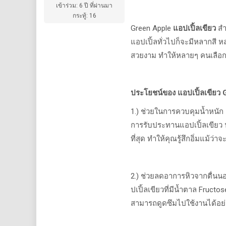
เข้าร่วม: 6 ปี ที่ผ่านมา
กระทู้: 16
Green Apple
แอปเปิ้ลเขียว
สำ
แอปเปิ้ลทั่วไปก็จะมีหลากสี
ห
สวยงาม
ทำให้หลายๆ
คนเลือก
ประโยชน์ของ
แอปเปิ้ลเขียว
G
1.)
ช่วยในการควบคุมน้ำหนัก
การรับประทานแอปเปิ้ลเขียว
ที่สุด
ทำให้คุณรู้สึกอิ่มแม้ว
2.)
ช่วยลดอาการหิวจากตื่นน
ปเปิ้ลเขียวที่มีน้ำตาล
Fructo
สามารถดูดซึมไปใช้งานได้อย่า