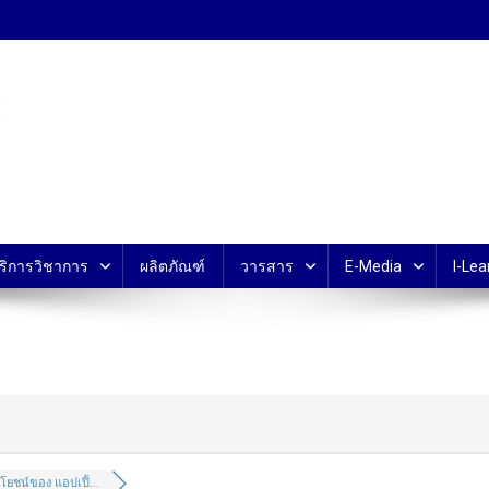
้ ม.มหิดล
ริการวิชาการ
ผลิตภัณฑ์
วารสาร
E-Media
I-Lea
โยชน์ของ แอปเปิ้...