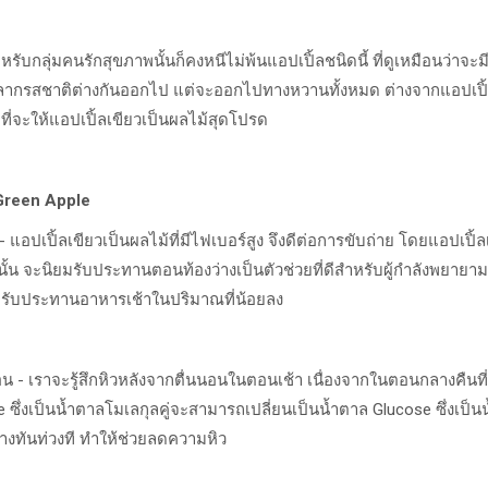
หรับกลุ่มคนรักสุขภาพนั้นก็คงหนีไม่พ้นแอปเปิ้ลชนิดนี้
ที่ดูเหมือนว่าจะมี
ลากรสชาติต่างกันออกไป
แต่จะออกไปทางหวานทั้งหมด
ต่างจากแอปเปิ้ล
ที่จะให้แอปเปิ้ลเขียวเป็นผลไม้สุดโปรด
reen Apple
-
แอปเปิ้ลเขียวเป็นผลไม้ที่มีไฟเบอร์สูง
จึงดีต่อการขับถ่าย
โดยแอปเปิ้ล
นั้น
จะนิยมรับประทานตอนท้องว่างเป็นตัวช่วยที่ดีสำหรับผู้กำลังพยายา
่าจะรับประทานอาหารเช้าในปริมาณที่น้อยลง
อน
-
เราจะรู้สึกหิวหลังจากตื่นนอนในตอนเช้า
เนื่องจากในตอนกลางคืนที
se
ซึ่งเป็นน้ำตาลโมเลกุลคู่จะสามารถเปลี่ยนเป็นน้ำตาล
Glucose
ซึ่งเป็
งทันท่วงที
ทำให้ช่วยลดความหิว