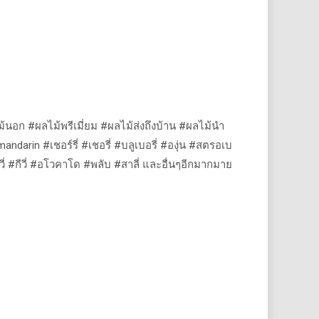
ม้นอก
#
ผลไม้พรีเมี่ยม
#
ผลไม้ส่งถึงบ้าน
#
ผลไม้นำ
mandarin #
เชอร์รี่
#
เชอรี่
#
บลูเบอรี่
#
องุ่น
#
สตรอเบ
ี่
#
กีวี่
#
อโวคาโด
#
พลับ
#
สาลี่
และอื่นๆอีกมากมาย