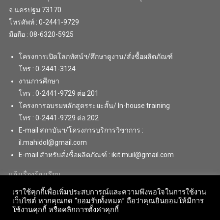
จ.นครปฐม 73170
โทรศัพท์ : 0-2441-9729
มือถือ : 08-6320-5925
โครงการเปิดโลกทัศน์ฯ/ศึกษาดูงาน/สั่งซื้อผลิตภัณฑ์
โทร : 0-2441-3124
งานการศึกษา
โทร : 0-2441-9729 ต่อ 201
โครงการอบรมหลักสูตรระยะสั้น/ In-house training
โทร : 0-2441-9729 ต่อ 202
E-mail สถาบันฯ/โครงการบริการวิชาการ :
il.mahidol@gmail.com
E-mail สำหรับสั่งซื้อผลิตภัณฑ์ : ikit.muil@gmail.com
แจ้งเรื่องร้องเรียน
เราใช้คุกกี้เพื่อเพิ่มประสบการณ์และความพึงพอใจในการใช้งาน
เว็บไซต์ หากคุณกด “ยอมรับทั้งหมด” ถือว่าคุณยินยอมให้มีการ
ใช้งานคุกกี้ หรือคลิกการตั้งค่าคุกกี้