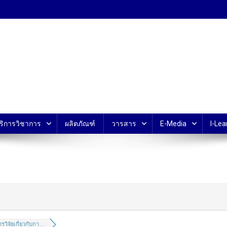
้ ม.มหิดล
ริการวิชาการ
ผลิตภัณฑ์
วารสาร
E-Media
I-Lea
รวิจัยเกี่ยวกับกา...