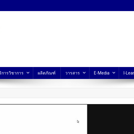
้ ม.มหิดล
ริการวิชาการ
ผลิตภัณฑ์
วารสาร
E-Media
I-Lear