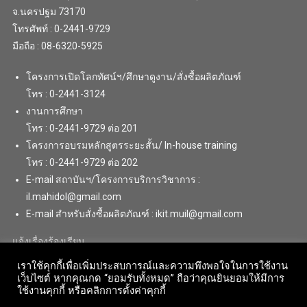
จ.นครปฐม 73170
โทรศัพท์ : 0-2441-9729
มือถือ : 08-6320-5925
โครงการเปิดโลกทัศน์ฯ/ศึกษาดูงาน/สั่งซื้อผลิตภัณฑ์
โทร : 0-2441-3124
งานการศึกษา
โทร : 0-2441-9729 ต่อ 201
โครงการอบรมหลักสูตรระยะสั้น/ In-house training
โทร : 0-2441-9729 ต่อ 202
E-mail สถาบันฯ/โครงการบริการวิชาการ :
il.mahidol@gmail.com
E-mail สำหรับสั่งซื้อผลิตภัณฑ์ : ikit.muil@gmail.com
แจ้งเรื่องร้องเรียน
เราใช้คุกกี้เพื่อเพิ่มประสบการณ์และความพึงพอใจในการใช้งาน
เว็บไซต์ หากคุณกด “ยอมรับทั้งหมด” ถือว่าคุณยินยอมให้มีการ
ใช้งานคุกกี้ หรือคลิกการตั้งค่าคุกกี้