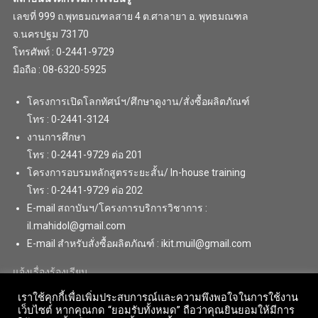
เลขที่ 999 ถ.พุทธมณฑลสาย 4 ต.ศาลายา อ. พุทธมณฑล
จ.นครปฐม 73170
โทรศัพท์ : 0-2441-9729
มือถือ : 08-6320-5925
โครงการเปิดโลกทัศน์ฯ/ศึกษาดูงาน/สั่งซื้อผลิตภัณฑ์
โทร : 0-2441-3124
งานการศึกษา
โทร : 0-2441-9729 ต่อ 201
โครงการอบรมหลักสูตรระยะสั้น/ In-house training
โทร : 0-2441-9729 ต่อ 202
E-mail สถาบันฯ/โครงการบริการวิชาการ :
il.mahidol@gmail.com
E-mail สำหรับสั่งซื้อผลิตภัณฑ์ : ikit.muil@gmail.com
แจ้งเรื่องร้องเรียน
เราใช้คุกกี้เพื่อเพิ่มประสบการณ์และความพึงพอใจในการใช้งาน
เว็บไซต์ หากคุณกด “ยอมรับทั้งหมด” ถือว่าคุณยินยอมให้มีการ