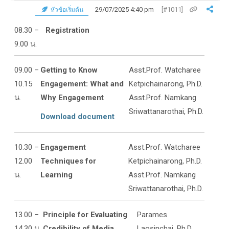
29/07/2025 4:40 pm
[#1011]
หัวข้อเริ่มต้น
08.30 –
Registration
9.00 น.
09.00 –
Getting to Know
Asst.Prof. Watcharee
10.15
Engagement: What and
Ketpichainarong, Ph.D.
น.
Why Engagement
Asst.Prof. Namkang
Sriwattanarothai, Ph.D.
Download document
10.30 –
Engagement
Asst.Prof. Watcharee
12.00
Techniques for
Ketpichainarong, Ph.D.
น.
Learning
Asst.Prof. Namkang
Sriwattanarothai, Ph.D.
13.00 –
Principle for Evaluating
Parames
14.30 น.
Credibility of Media
Laosinchai, Ph.D.