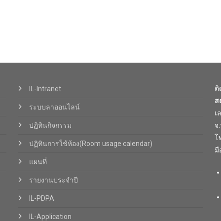
ต
IL-Intranet
ส
ระบบลาออนไลน์
เ
ปฏิทินกิจกรรม
จ
โท
ปฏิทินการใช้ห้อง(Room usage calendar)
มื
แผนที่
รายงานประจำปี
IL-PDPA
IL-Application