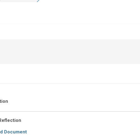
tion
 Reflection
ad Document