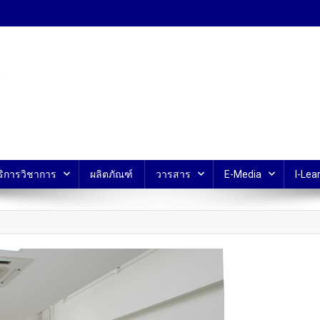
้ ม.มหิดล
ริการวิชาการ
ผลิตภัณฑ์
วารสาร
E-Media
I-Lear