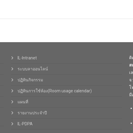
ต
IL-Intranet
ส
ระบบลาออนไลน์
เ
ปฏิทินกิจกรรม
จ
โท
ปฏิทินการใช้ห้อง(Room usage calendar)
มื
แผนที่
รายงานประจำปี
IL-PDPA