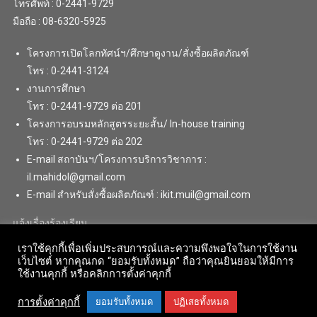
โทรศัพท์ : 0-2441-9729
มือถือ : 08-6320-5925
โครงการเปิดโลกทัศน์ฯ/ศึกษาดูงาน/สั่งซื้อผลิตภัณฑ์
โทร : 0-2441-3124
งานการศึกษา
โทร : 0-2441-9729 ต่อ 201
โครงการอบรมหลักสูตรระยะสั้น/ In-house training
โทร : 0-2441-9729 ต่อ 202
E-mail สถาบันฯ/โครงการบริการวิชาการ :
il.mahidol@gmail.com
E-mail สำหรับสั่งซื้อผลิตภัณฑ์ : ikit.muil@gmail.com
แจ้งเรื่องร้องเรียน
เราใช้คุกกี้เพื่อเพิ่มประสบการณ์และความพึงพอใจในการใช้งาน
เว็บไซต์ หากคุณกด “ยอมรับทั้งหมด” ถือว่าคุณยินยอมให้มีการ
ใช้งานคุกกี้ หรือคลิกการตั้งค่าคุกกี้
การตั้งค่าคุกกี้
ยอมรับทั้งหมด
ปฏิเสธทั้งหมด
Copyright © 2018 . All Rights Reserved. Institute for Innovative Learning,