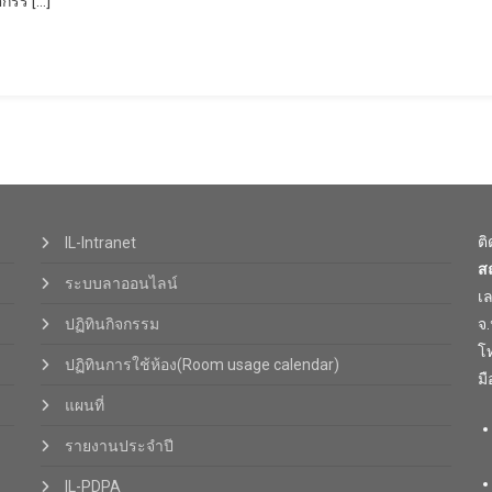
ตกรร […]
ต
IL-Intranet
ส
ระบบลาออนไลน์
เ
ปฏิทินกิจกรรม
จ
โท
ปฏิทินการใช้ห้อง(Room usage calendar)
มื
แผนที่
รายงานประจำปี
IL-PDPA