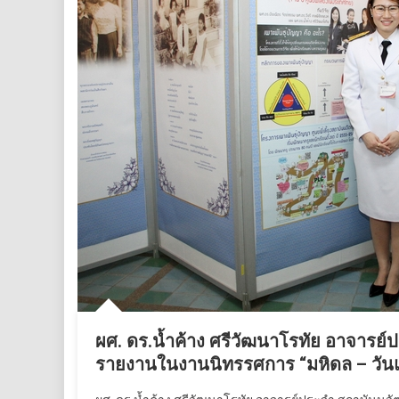
ผศ. ดร.น้ำค้าง ศรีวัฒนาโรทัย อาจารย์
รายงานในงานนิทรรศการ “มหิดล – วันแ