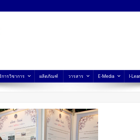
้ ม.มหิดล
ริการวิชาการ
ผลิตภัณฑ์
วารสาร
E-Media
I-Lear