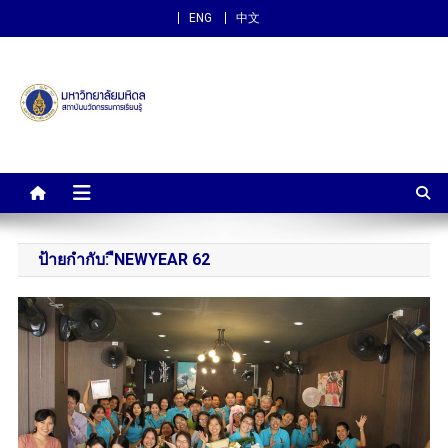
ENG
中文
สถาบันนวัตกรรมการเรียนรู้
ม.มหิดล
ป้ายกำกับ:
ืNEWYEAR 62