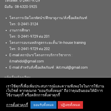
โทรศัพท์ : 0-2441-9729
มือถือ : 08-6320-5925
โครงการเปิดโลกทัศน์ฯ/ศึกษาดูงาน/สั่งซื้อผลิตภัณฑ์
โทร : 0-2441-3124
งานการศึกษา
โทร : 0-2441-9729 ต่อ 201
โครงการอบรมหลักสูตรระยะสั้น/ In-house training
โทร : 0-2441-9729 ต่อ 202
E-mail สถาบันฯ/โครงการบริการวิชาการ :
il.mahidol@gmail.com
E-mail สำหรับสั่งซื้อผลิตภัณฑ์ : ikit.muil@gmail.com
แจ้งเรื่องร้องเรียน
เราใช้คุกกี้เพื่อเพิ่มประสบการณ์และความพึงพอใจในการใช้งาน
เว็บไซต์ หากคุณกด “ยอมรับทั้งหมด” ถือว่าคุณยินยอมให้มีการ
ใช้งานคุกกี้ หรือคลิกการตั้งค่าคุกกี้
การตั้งค่าคุกกี้
ยอมรับทั้งหมด
ปฏิเสธทั้งหมด
Copyright © 2018 . All Rights Reserved. Institute for Innovative Learning,