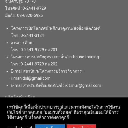
จ.นครปฐม 73170
โทรศัพท์ : 0-2441-9729
มือถือ : 08-6320-5925
โครงการเปิดโลกทัศน์ฯ/ศึกษาดูงาน/สั่งซื้อผลิตภัณฑ์
โทร : 0-2441-3124
งานการศึกษา
โทร : 0-2441-9729 ต่อ 201
โครงการอบรมหลักสูตรระยะสั้น/ In-house training
โทร : 0-2441-9729 ต่อ 202
E-mail สถาบันฯ/โครงการบริการวิชาการ :
il.mahidol@gmail.com
E-mail สำหรับสั่งซื้อผลิตภัณฑ์ : ikit.muil@gmail.com
แจ้งเรื่องร้องเรียน
เราใช้คุกกี้เพื่อเพิ่มประสบการณ์และความพึงพอใจในการใช้งาน
เว็บไซต์ หากคุณกด “ยอมรับทั้งหมด” ถือว่าคุณยินยอมให้มีการ
ใช้งานคุกกี้ หรือคลิกการตั้งค่าคุกกี้