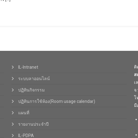
ต
IL-Intranet
ส
ระบบลาออนไลน์
เ
ปฏิทินกิจกรรม
จ
โท
ปฏิทินการใช้ห้อง(Room usage calendar)
มื
แผนที่
รายงานประจำปี
IL-PDPA