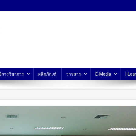
้ ม.มหิดล
ริการวิชาการ
ผลิตภัณฑ์
วารสาร
E-Media
I-Lear