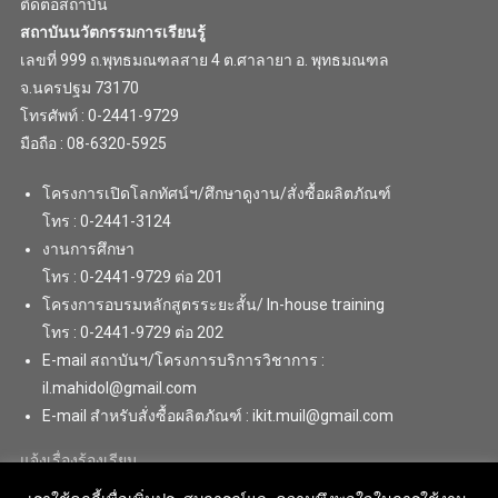
ติดต่อสถาบัน
สถาบันนวัตกรรมการเรียนรู้
เลขที่ 999 ถ.พุทธมณฑลสาย 4 ต.ศาลายา อ. พุทธมณฑล
จ.นครปฐม 73170
โทรศัพท์ : 0-2441-9729
มือถือ : 08-6320-5925
โครงการเปิดโลกทัศน์ฯ/ศึกษาดูงาน/สั่งซื้อผลิตภัณฑ์
โทร : 0-2441-3124
งานการศึกษา
โทร : 0-2441-9729 ต่อ 201
โครงการอบรมหลักสูตรระยะสั้น/ In-house training
โทร : 0-2441-9729 ต่อ 202
E-mail สถาบันฯ/โครงการบริการวิชาการ :
il.mahidol@gmail.com
E-mail สำหรับสั่งซื้อผลิตภัณฑ์ : ikit.muil@gmail.com
แจ้งเรื่องร้องเรียน