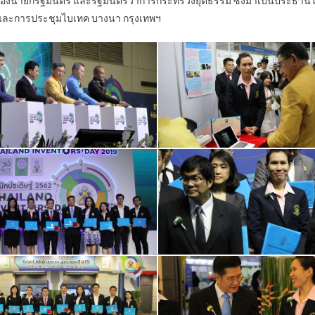
องนายกรัฐมนตรี และรัฐมนตรีว่าการกระทรวงยุติธรรม ซึ่งมาเป็นประธานในก
การและการประชุมไบเทค บางนา กรุงเทพฯ