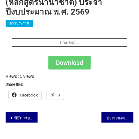
(หลักสูตรนานาชาติ) ประจำ
ปีงบประมาณ พ.ศ. 2569
ข่าวประกาศ
Loading...
Download
Views : 5 views
Share this:
Facebook
X
พิธีถวายความอาลัยและน้อมรำลึกในพระมหากรุณาธิคุณ แด่ สมเด็จพระนางเจ้าสิริกิติ์ พระบรมราชินีนาถ พระบรมราชชนนีพันปีหลวง วันที่ 27 ตุลาคม 2568
ประกาศหลักเกณฑ์และอัตราการให้ทุนสนับสนุนการเผยแพร่ผลงานและนำเสนอผลงานวิจัย สำหรับนักศึกษาหลักสูตรวิทยาศาสตรมหาบัณฑิตและหลักสูตรปรัชญาดุษฎีบัณฑิต สาขาวิชาวิทยาศาสตร์และเทคโนโลยีศึกษา (หลักสูตรนานาชาติ) ประจำปีงบประมาณ พ.ศ. 2569