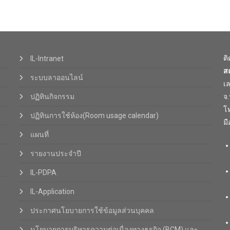
ต
IL-Intranet
ส
ระบบลาออนไลน์
เ
ปฏิทินกิจกรรม
จ
โท
ปฏิทินการใช้ห้อง(Room usage calendar)
มื
แผนที่
รายงานประจำปี
IL-PDPA
IL-Application
ประกาศนโยบายการใช้ข้อมูลส่วนบุคคล
นโยบายการบริหารความต่อเนื่องทางธุรกิจ (BCM) และ