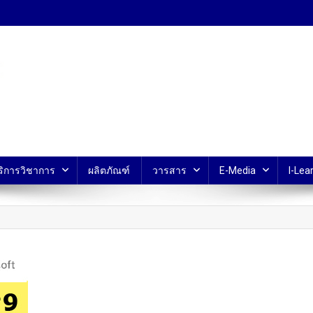
้ ม.มหิดล
ริการวิชาการ
ผลิตภัณฑ์
วารสาร
E-Media
I-Lear