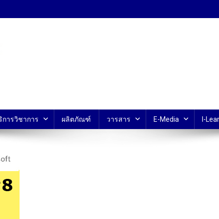
้ ม.มหิดล
ริการวิชาการ
ผลิตภัณฑ์
วารสาร
E-Media
I-Lear