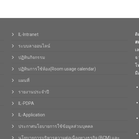
ต
IL-Intranet
ส
ระบบลาออนไลน์
เ
ปฏิทินกิจกรรม
จ
โท
ปฏิทินการใช้ห้อง(Room usage calendar)
มื
แผนที่
รายงานประจำปี
IL-PDPA
IL-Application
ประกาศนโยบายการใช้ข้อมูลส่วนบุคคล
นโยบายการบริหารความต่อเนื่องทางธุรกิจ (BCM) และ